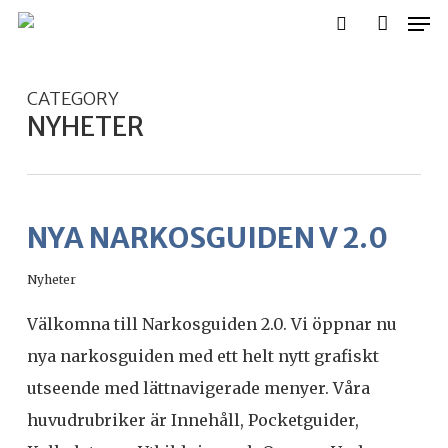
Men
Skip
search
accoun
to
main
CATEGORY
content
NYHETER
NYA NARKOSGUIDEN V 2.0
Nyheter
Välkomna till Narkosguiden 2.0. Vi öppnar nu
nya narkosguiden med ett helt nytt grafiskt
utseende med lättnavigerade menyer. Våra
huvudrubriker är Innehåll, Pocketguider,